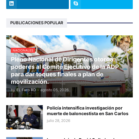
PUBLICACIONES POPULAR
NACIONALES
Pleno Nacional de Dirigentes otorga
poderes al Comité Ejecutivo de la ADP
para dar toques finales a plan de
movilización.
by
EL Faro RD
-
agosto 05, 2026
Policía intensifica investigación por
muerte de baloncestista en San Carlos
julio 28, 2026