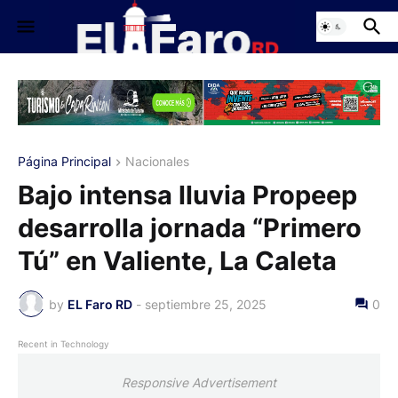
Página Principal
Nacionales
Bajo intensa lluvia Propeep
desarrolla jornada “Primero
Tú” en Valiente, La Caleta
by
EL Faro RD
-
septiembre 25, 2025
0
Recent in Technology
Responsive Advertisement