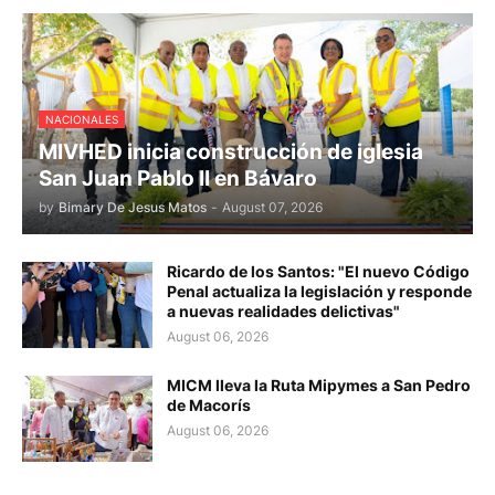
NACIONALES
MIVHED inicia construcción de iglesia
San Juan Pablo II en Bávaro
by
Bimary De Jesus Matos
-
August 07, 2026
Ricardo de los Santos: "El nuevo Código
Penal actualiza la legislación y responde
a nuevas realidades delictivas"
August 06, 2026
MICM lleva la Ruta Mipymes a San Pedro
de Macorís
August 06, 2026