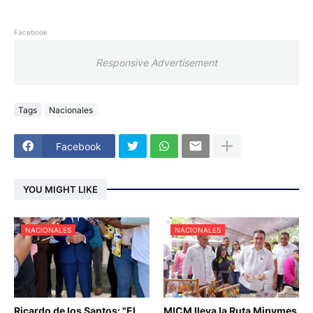
Facebook
Responsive Advertisement
Tags
Nacionales
Facebook
YOU MIGHT LIKE
NACIONALES
NACIONALES
Ricardo de los Santos: "El
MICM lleva la Ruta Mipymes