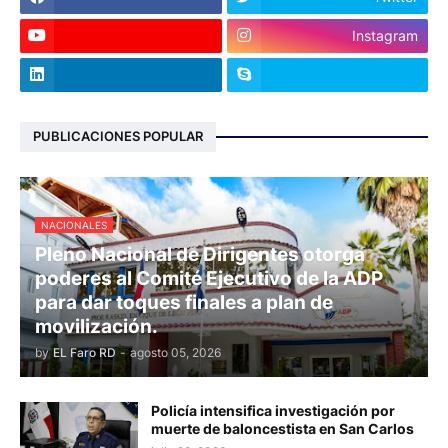
Instagram
PUBLICACIONES POPULAR
NACIONALES
Pleno Nacional de Dirigentes otorga
poderes al Comité Ejecutivo de la ADP
para dar toques finales a plan de
movilización.
by
EL Faro RD
-
agosto 05, 2026
Policía intensifica investigación por
muerte de baloncestista en San Carlos