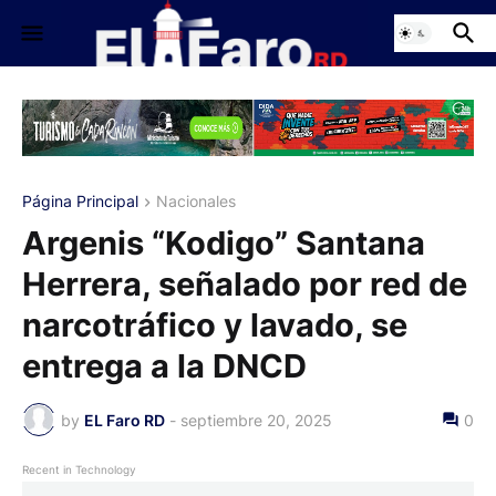
Página Principal
Nacionales
Argenis “Kodigo” Santana
Herrera, señalado por red de
narcotráfico y lavado, se
entrega a la DNCD
by
EL Faro RD
-
septiembre 20, 2025
0
Recent in Technology