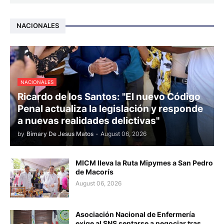
NACIONALES
NACIONALES
Ricardo de los Santos: "El nuevo Código
Penal actualiza la legislación y responde
a nuevas realidades delictivas"
by
Bimary De Jesus Matos
-
August 06, 2026
MICM lleva la Ruta Mipymes a San Pedro
de Macorís
August 06, 2026
Asociación Nacional de Enfermería
exige al SNS sentarse a negociar tras