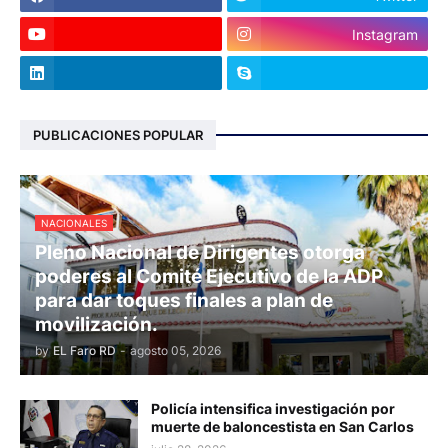
Instagram
PUBLICACIONES POPULAR
NACIONALES
Pleno Nacional de Dirigentes otorga
poderes al Comité Ejecutivo de la ADP
para dar toques finales a plan de
movilización.
by
EL Faro RD
-
agosto 05, 2026
Policía intensifica investigación por
muerte de baloncestista en San Carlos