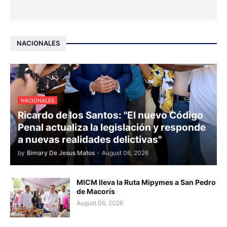
NACIONALES
NACIONALES
Ricardo de los Santos: "El nuevo Código
Penal actualiza la legislación y responde
a nuevas realidades delictivas"
by
Bimary De Jesus Matos
-
August 06, 2026
MICM lleva la Ruta Mipymes a San Pedro
de Macorís
August 06, 2026