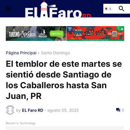
Página Principal
Santo Domingo
El temblor de este martes se
sientió desde Santiago de
los Caballeros hasta San
Juan, PR
by
EL Faro RD
-
agosto 05, 2025
0
Recent in Technology