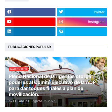
Twitter
Instagram
PUBLICACIONES POPULAR
NACIONALES
Pleno Nacional de Dirigentes otorga
poderes al Comité Ejecutivo de la ADP
para dar toques finales a plan de
movilización.
by
EL Faro RD
-
agosto 05, 2026