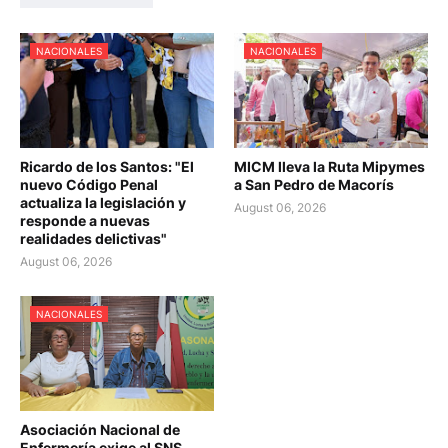
NACIONALES
NACIONALES
Ricardo de los Santos: "El
MICM lleva la Ruta Mipymes
nuevo Código Penal
a San Pedro de Macorís
actualiza la legislación y
August 06, 2026
responde a nuevas
realidades delictivas"
August 06, 2026
NACIONALES
Asociación Nacional de
Enfermería exige al SNS