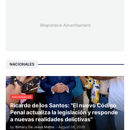
Responsive Advertisement
NACIONALES
NACIONALES
Ricardo de los Santos: "El nuevo Código
Penal actualiza la legislación y responde
a nuevas realidades delictivas"
by
Bimary De Jesus Matos
-
August 06, 2026