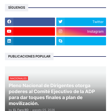
SÍGUENOS
Twitter
Instagram
PUBLICACIONES POPULAR
NACIONALES
Pleno Nacional de Dirigentes otorga
poderes al Comité Ejecutivo de la ADP
para dar toques finales a plan de
movilización.
by
EL Faro RD
-
agosto 05, 2026