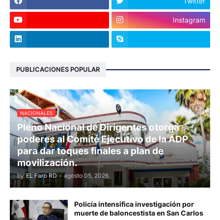
Twitter
Instagram
PUBLICACIONES POPULAR
NACIONALES
Pleno Nacional de Dirigentes otorga
poderes al Comité Ejecutivo de la ADP
para dar toques finales a plan de
movilización.
by
EL Faro RD
-
agosto 05, 2026
Policía intensifica investigación por
muerte de baloncestista en San Carlos