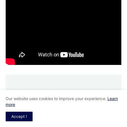
Our website uses cookies to improve your experience.
Learn
Responsive Advertisement
more
Accept !