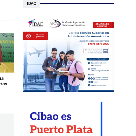
IDAC
ía
tras