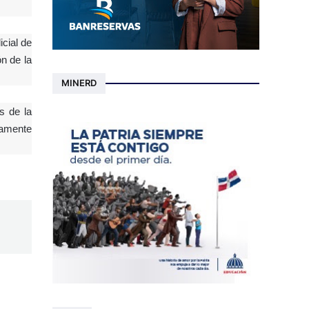
cial de
ón de la
MINERD
s de la
damente