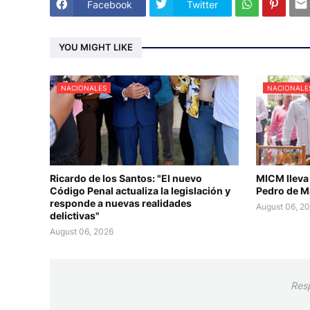
Facebook
Twitter
YOU MIGHT LIKE
NACIONALES
NACIONALE
Ricardo de los Santos: "El nuevo
MICM lleva
Código Penal actualiza la legislación y
Pedro de M
responde a nuevas realidades
August 06, 2
delictivas"
August 06, 2026
Res