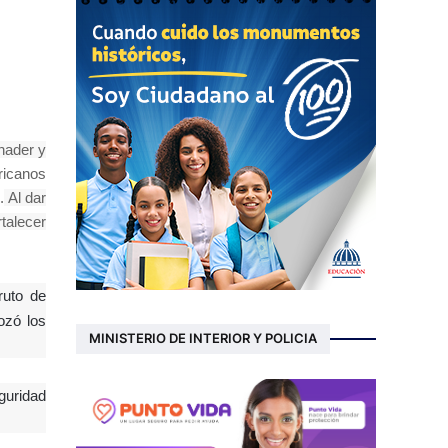
nader y
ricanos
.
Al dar
rtalecer
ruto de
ozó los
MINISTERIO DE INTERIOR Y POLICIA
guridad