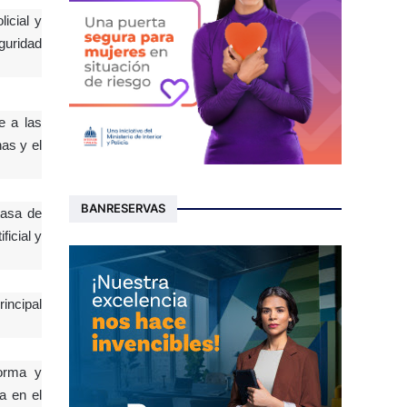
icial y
guridad
e a las
as y el
BANRESERVAS
tasa de
ficial y
incipal
forma y
a en el