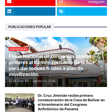
Instagram
PUBLICACIONES POPULAR
NACIONALES
Pleno Nacional de Dirigentes otorga
poderes al Comité Ejecutivo de la ADP
para dar toques finales a plan de
movilización.
by
EL Faro RD
-
agosto 05, 2026
Dr. Cruz Jiminián recibe primera
condecoración de la Casa de Bolívar en
el bicentenario del Congreso
Anfictiónico de Panamá