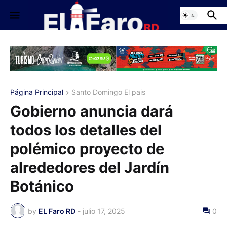
Página Principal
Santo Domingo El pais
Gobierno anuncia dará
todos los detalles del
polémico proyecto de
alrededores del Jardín
Botánico
by
EL Faro RD
-
julio 17, 2025
0