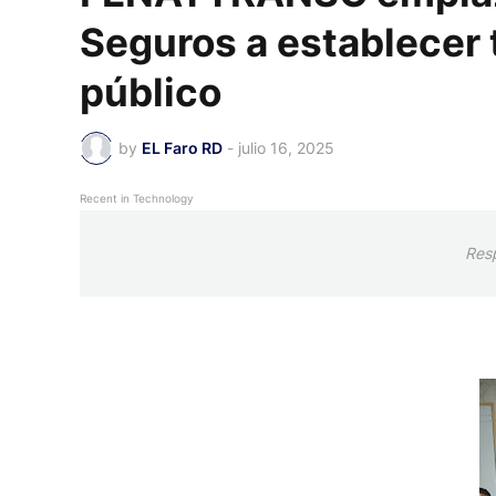
Seguros a establecer t
público
by
EL Faro RD
-
julio 16, 2025
Recent in Technology
Res