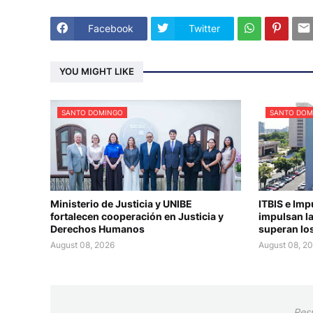
Facebook
Twitter
YOU MIGHT LIKE
SANTO DOMINGO
SANTO DOM
Ministerio de Justicia y UNIBE
ITBIS e Imp
fortalecen cooperación en Justicia y
impulsan la
Derechos Humanos
superan los
August 08, 2026
August 08, 2
Res