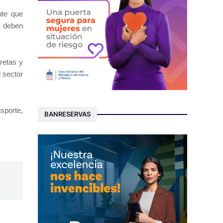
nte que
s deben
retas y
 sector
sporte,
BANRESERVAS