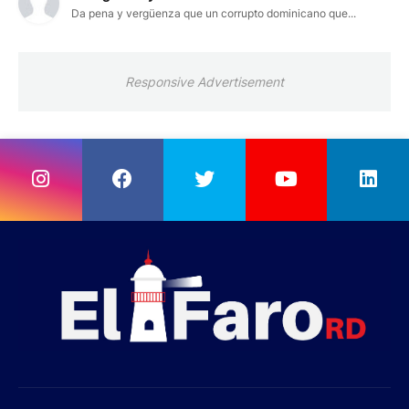
Da pena y vergüenza que un corrupto dominicano que...
Responsive Advertisement