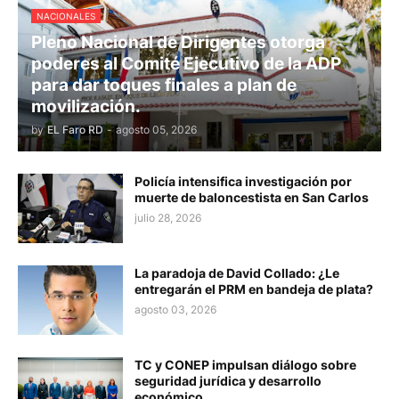
NACIONALES
Pleno Nacional de Dirigentes otorga
poderes al Comité Ejecutivo de la ADP
para dar toques finales a plan de
movilización.
by
EL Faro RD
-
agosto 05, 2026
Policía intensifica investigación por
muerte de baloncestista en San Carlos
julio 28, 2026
La paradoja de David Collado: ¿Le
entregarán el PRM en bandeja de plata?
agosto 03, 2026
TC y CONEP impulsan diálogo sobre
seguridad jurídica y desarrollo
económico