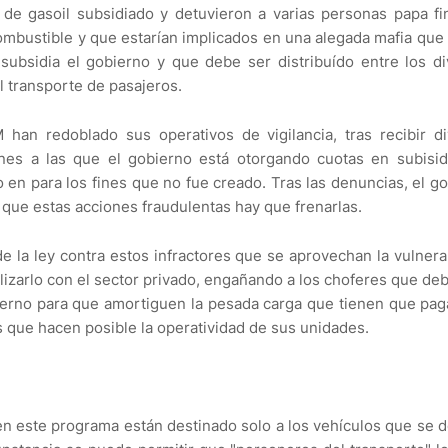
de gasoil subsidiado y detuvieron a varias personas papa f
combustible y que estarían implicados en una alegada mafia que
subsidia el gobierno y que debe ser distribuído entre los d
l transporte de pasajeros.
han redoblado sus operativos de vigilancia, tras recibir d
ones a las que el gobierno está otorgando cuotas en subisid
 en para los fines que no fue creado. Tras las denuncias, el g
 que estas acciones fraudulentas hay que frenarlas.
e la ley contra estos infractores que se aprovechan la vulnera
alizarlo con el sector privado, engañando a los choferes que de
obierno para que amortiguen la pesada carga que tienen que pa
s que hacen posible la operatividad de sus unidades.
en este programa están destinado solo a los vehículos que se 