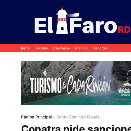
Inicio
Turismo
Castrense
Política
Deportes
Página Principal
Santo Domingo El pais
Conatra pide sancione