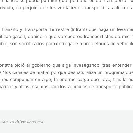
cunstancia se puede permitir que "personeros del transporte" l
ivado, en perjuicio de los verdaderos transportistas afiliados
e Tránsito y Transporte Terrestre (Intrant) que haga un levant
ilizan gasoil, debido a que verdaderos transportistas de mic
le, son sacrificados para entregarle a propietarios de vehícu
onatra pidió al gobierno que siga investigando, tras entender
 "los canales de mafia" porque desnaturaliza un programa qu
nos compensar en algo, la enorme carga que lleva, tras la e
máticos y otros insumos para los vehiculos de transporte públic
ponsive Advertisement