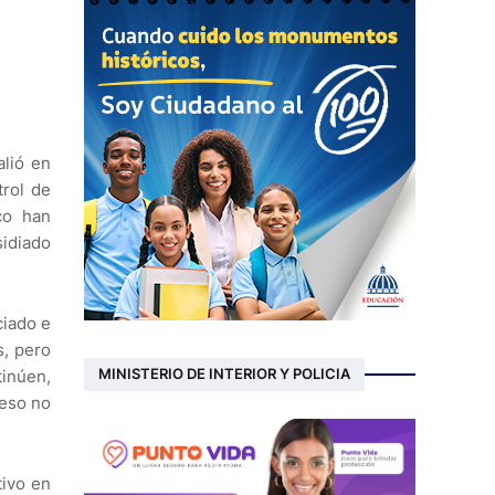
lió en
trol de
co han
sidiado
ciado e
s, pero
MINISTERIO DE INTERIOR Y POLICIA
tinúen,
 eso no
tivo en