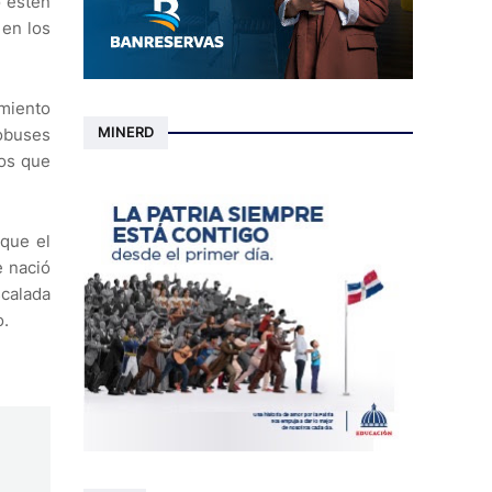
o esten
 en los
amiento
MINERD
robuses
los que
 que el
e nació
scalada
o.