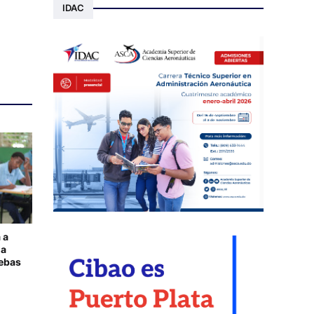
IDAC
 a
la
uebas