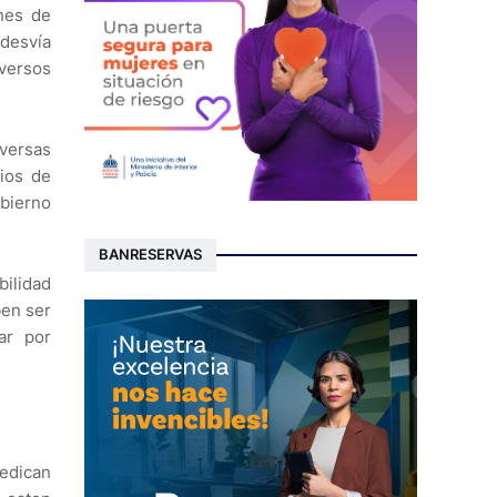
ines de
 desvía
iversos
iversas
ios de
obierno
BANRESERVAS
bilidad
ben ser
gar por
dedican