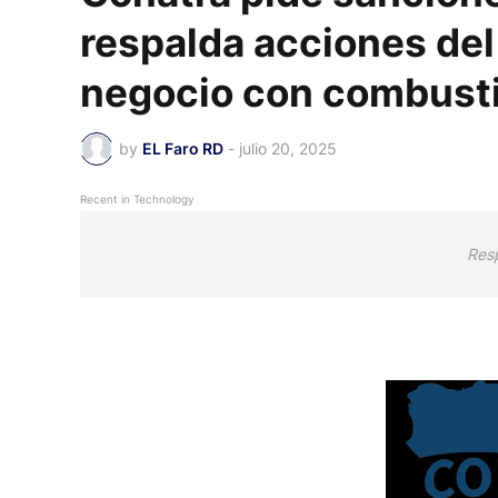
respalda acciones del
negocio con combusti
by
EL Faro RD
-
julio 20, 2025
Recent in Technology
Res