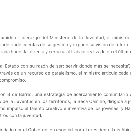
mido el liderazgo del Ministerio de la Juventud, el ministro
onde rinde cuentas de su gestión y expone su visión de futuro. 
irada honesta, directa y cercana al trabajo realizado en el último
 al Estado con su razón de ser: servir donde más se necesita”,
 través de un recurso de paralelismo, el ministro articula cada
u compromiso.
on B de Barrio, una estrategia de acercamiento comunitario
o de la Juventud en los territorios; la Beca Camino, dirigida a 
o impulso al talento creativo e inventiva de los jóvenes; y H
ltros con la juventud.
indado por el Gobierno, en especial por el presidente Luis Abin