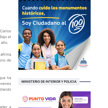
 Carlos
Bajo el
 año.
 afirma
 uno de
 que ha
MINISTERIO DE INTERIOR Y POLICIA
jóvenes
ablando
ader, a