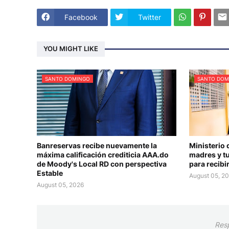
Facebook
Twitter
YOU MIGHT LIKE
SANTO DOMINGO
SANTO DOM
Banreservas recibe nuevamente la
Ministerio 
máxima calificación crediticia AAA.do
madres y tu
de Moody's Local RD con perspectiva
para recibir
Estable
August 05, 2
August 05, 2026
Res