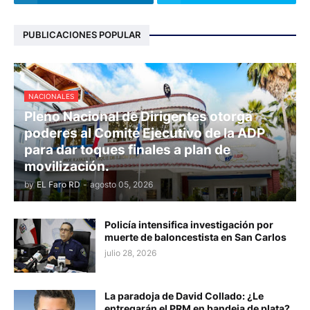
PUBLICACIONES POPULAR
NACIONALES
Pleno Nacional de Dirigentes otorga
poderes al Comité Ejecutivo de la ADP
para dar toques finales a plan de
movilización.
by
EL Faro RD
-
agosto 05, 2026
Policía intensifica investigación por
muerte de baloncestista en San Carlos
julio 28, 2026
La paradoja de David Collado: ¿Le
entregarán el PRM en bandeja de plata?