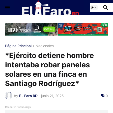
Página Principal
Nacionales
*Ejército detiene hombre
intentaba robar paneles
solares en una finca en
Santiago Rodríguez*
by
EL Faro RD
-
junio 21, 2025
0
Recent in Technology