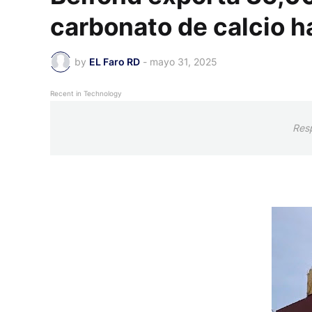
carbonato de calcio ha
by
EL Faro RD
-
mayo 31, 2025
Recent in Technology
Res