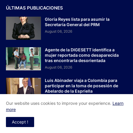
ÚLTIMAS PUBLICACIONES
Gloria Reyes lista para asumir la
Secretaría General del PRM
August 06, 2026
Agente de la DIGESETT identifica a
mujer reportada como desaparecida
tras encontrarla desorientada
August 06, 2026
Luis Abinader viaja a Colombia para
participar en la toma de posesión de
Abelardo de la Espriella
August 06, 2026
Our website uses cookies to improve your experience.
Learn
more
PUBLICACIONES POPULARES
Accept !
Pleno Nacional de Dirigentes otorga
poderes al Comité Ejecutivo de la ADP