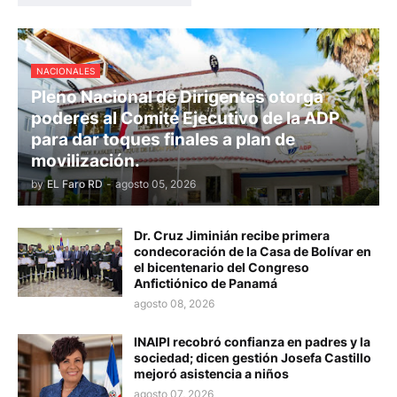
NACIONALES
Pleno Nacional de Dirigentes otorga
poderes al Comité Ejecutivo de la ADP
para dar toques finales a plan de
movilización.
by
EL Faro RD
-
agosto 05, 2026
Dr. Cruz Jiminián recibe primera
condecoración de la Casa de Bolívar en
el bicentenario del Congreso
Anfictiónico de Panamá
agosto 08, 2026
INAIPI recobró confianza en padres y la
sociedad; dicen gestión Josefa Castillo
mejoró asistencia a niños
agosto 07, 2026