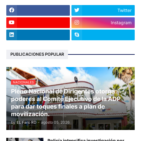
Twitter
Instagram
PUBLICACIONES POPULAR
NACIONALES
Pleno Nacional de Dirigentes otorga
poderes al Comité Ejecutivo de la ADP
para dar toques finales a plan de
movilización.
by
EL Faro RD
-
agosto 05, 2026
Policía intensifica investigación por