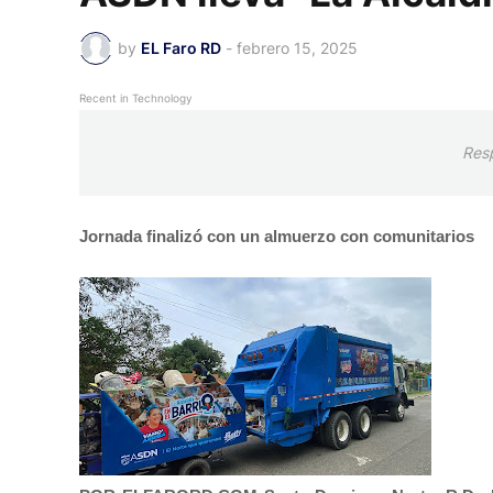
by
EL Faro RD
-
febrero 15, 2025
Recent in Technology
Res
Jornada finalizó con un almuerzo con comunitarios