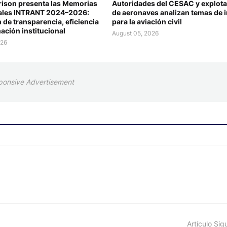
rison presenta las Memorias
Autoridades del CESAC y explot
nales INTRANT 2024–2026:
de aeronaves analizan temas de i
 de transparencia, eficiencia
para la aviación civil
ación institucional
August 05, 2026
026
ponsive Advertisement
Artículo Sig