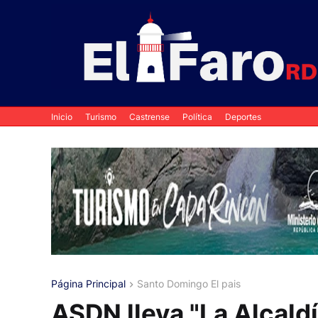
Inicio
Turismo
Castrense
Política
Deportes
Página Principal
Santo Domingo El pais
ASDN lleva "La Alcaldí