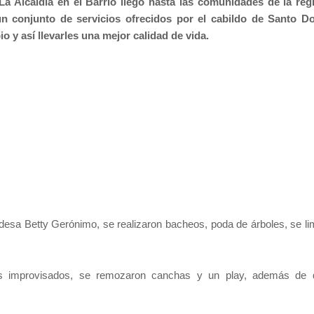
La Alcaldía en el Barrio llegó hasta las comunidades de la reg
un conjunto de servicios ofrecidos por el cabildo de Santo 
o y así llevarles una mejor calidad de vida.
ldesa Betty Gerónimo, se realizaron bacheos, poda de árboles, se li
eros improvisados, se remozaron canchas y un play, además de