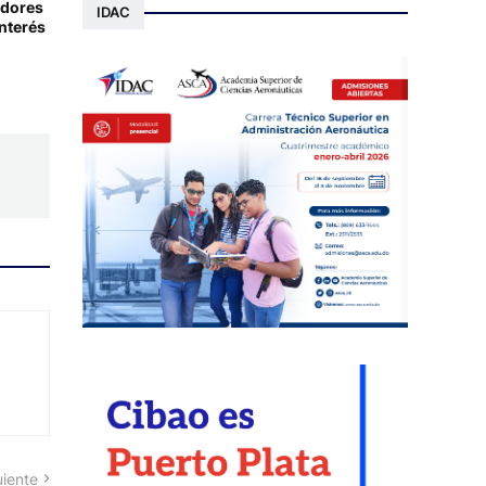
adores
IDAC
nterés
uiente