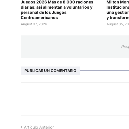
Juegos 2026 Más de 8,000 raciones
Milton Mor
diarias: así alimentan a voluntarios y
Institucio
personal de los Juegos
una gestión
Centroamericanos
y transform
August 07, 2026
August 05, 2
Res
PUBLICAR UN COMENTARIO
Artículo Anterior