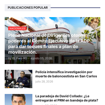
PUBLICACIONES POPULAR
NACIONALES
Pleno Nacional de Dirigentes otorga
poderes al Comité Ejecutivo de la ADP
para dar toques finales a plan de
movilización.
by
EL Faro RD
-
agosto 05, 2026
Policía intensifica investigación por
muerte de baloncestista en San Carlos
julio 28, 2026
La paradoja de David Collado: ¿Le
entregarán el PRM en bandeja de plata?