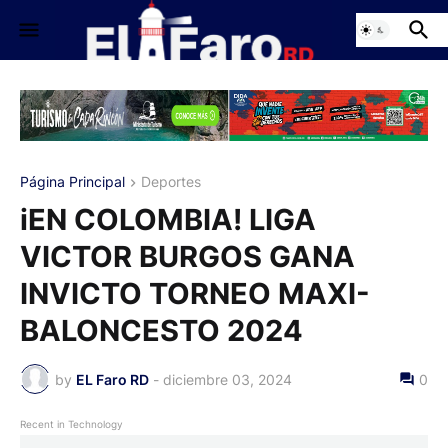
Página Principal
Deportes
iEN COLOMBIA! LIGA
VICTOR BURGOS GANA
INVICTO TORNEO MAXI-
BALONCESTO 2024
by
EL Faro RD
-
diciembre 03, 2024
0
Recent in Technology