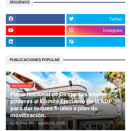
SÍGUENOS
Twitter
Instagram
PUBLICACIONES POPULAR
NACIONALES
Pleno Nacional de Dirigentes otorga
poderes al Comité Ejecutivo de la ADP
para dar toques finales a plan de
movilización.
by
EL Faro RD
-
agosto 05, 2026