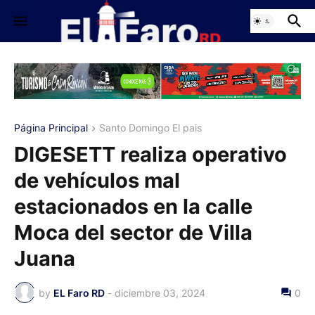
Página Principal
Santo Domingo El pais
DIGESETT realiza operativo
de vehículos mal
estacionados en la calle
Moca del sector de Villa
Juana
by
EL Faro RD
-
diciembre 03, 2024
0