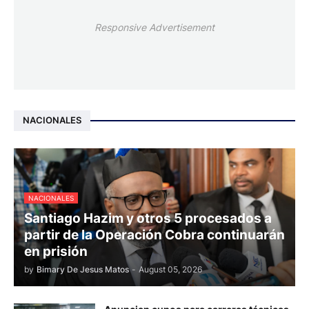
Responsive Advertisement
NACIONALES
NACIONALES
Santiago Hazim y otros 5 procesados a
partir de la Operación Cobra continuarán
en prisión
by
Bimary De Jesus Matos
-
August 05, 2026