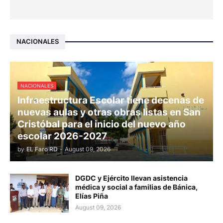
NACIONALES
NACIONALES
Infraestructura Escolar tiene decenas de
nuevas aulas y otras obras listas en San
Cristóbal para el inicio del nuevo año
escolar 2026-2027
by
EL Faro RD
-
August 09, 2026
DGDC y Ejército llevan asistencia
médica y social a familias de Bánica,
Elías Piña
August 09, 2026