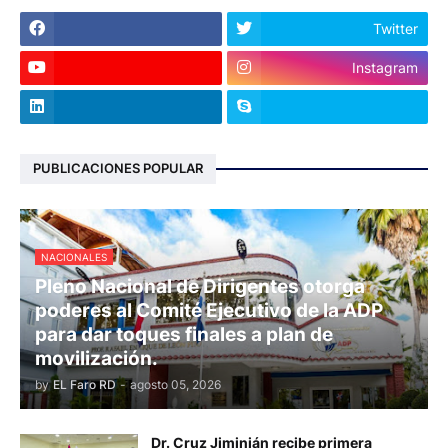
Twitter
Instagram
PUBLICACIONES POPULAR
NACIONALES
Pleno Nacional de Dirigentes otorga
poderes al Comité Ejecutivo de la ADP
para dar toques finales a plan de
movilización.
by
EL Faro RD
-
agosto 05, 2026
Dr. Cruz Jiminián recibe primera