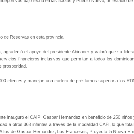
lideportivos bajo techo en las 500tas y Pueblo Nuevo, un estadio de 
co de Reservas en esta provincia.
, agradeció el apoyo del presidente Abinader y valoró que su lider
rvicios financieros inclusivos que permitan a todos los dominican
e prosperidad.
,000 clientes y manejan una cartera de préstamos superior a los RD
idente inauguró el CAIPI Gaspar Hernández en beneficio de 250 niños 
idad a otros 368 infantes a través de la modalidad CAFI, lo que tota
, Altos de Gaspar Hernández, Los Franceses, Proyecto la Nueva Erm