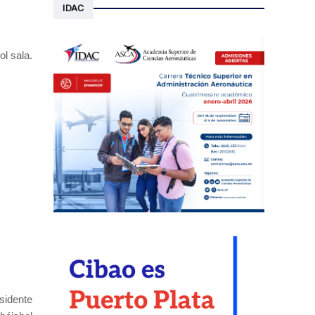
IDAC
ol sala.
esidente