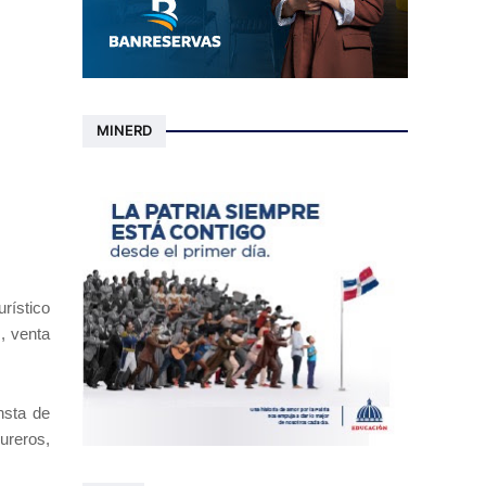
MINERD
urístico
, venta
nsta de
ureros,