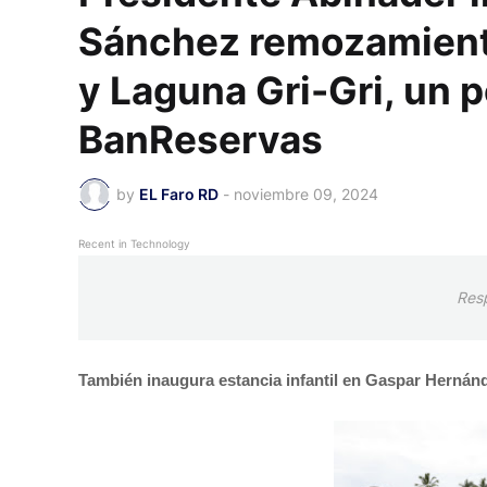
Sánchez remozamiento
y Laguna Gri-Gri, un p
BanReservas
by
EL Faro RD
-
noviembre 09, 2024
Recent in Technology
Res
También inaugura estancia infantil en Gaspar Hernán