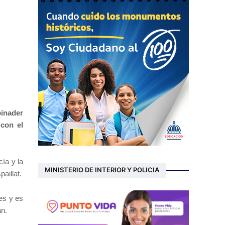
binader
 con el
cía y la
MINISTERIO DE INTERIOR Y POLICIA
aillat.
es y es
an.