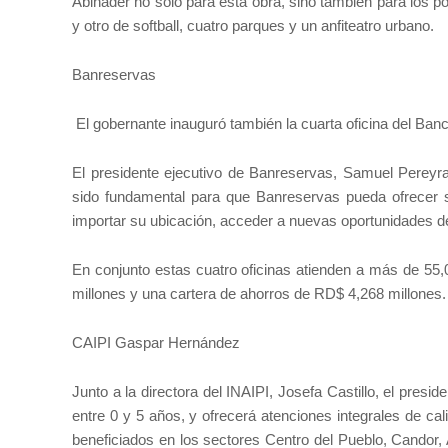
Abinader no solo para esta obra, sino también para los po
y otro de softball, cuatro parques y un anfiteatro urbano.
Banreservas
El gobernante inauguró también la cuarta oficina del Ban
El presidente ejecutivo de Banreservas, Samuel Pereyra
sido fundamental para que Banreservas pueda ofrecer se
importar su ubicación, acceder a nuevas oportunidades d
En conjunto estas cuatro oficinas atienden a más de 55
millones y una cartera de ahorros de RD$ 4,268 millones.
CAIPI Gaspar Hernández
Junto a la directora del INAIPI, Josefa Castillo, el pres
entre 0 y 5 años, y ofrecerá atenciones integrales de cal
beneficiados en los sectores Centro del Pueblo, Candor