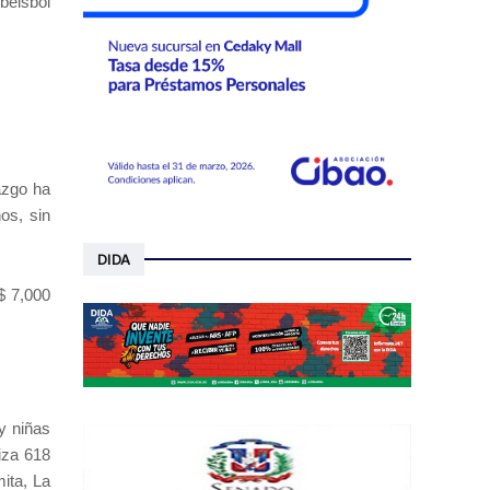
béisbol
azgo ha
os, sin
DIDA
$ 7,000
y niñas
liza 618
ita, La