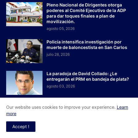
Pleno Nacional de Dirigentes otorga
poderes al Comité Ejecutivo de la ADP
para dar toques finales a plan de
movilización.
agosto 05, 2026
Policía intensifica investigación por
muerte de baloncestista en San Carlos
julio 28, 2026
La paradoja de David Collado: ¿Le
entregarán el PRM en bandeja de plata?
agosto 03, 2026
Our website uses cookies to improve your experience.
Learn
more
Inicio
Acerca de Nosotros
Contactos
Accept !
Redes Sociales
El Faro RD - Todos los derechos reservados 2026