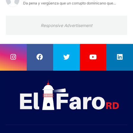
Da pena y vergüenza que un corrupto dominicano que...
Responsive Advertisement