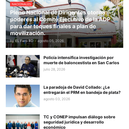
NACIONALES
Pleno Nacional de Dirigentes otorga
poderes al Comité Ejecutivo de la ADP
para dar toques finales a plan de
movilización.
by
EL Faro RD
-
agosto 05, 2026
Policía intensifica investigación por
muerte de baloncestista en San Carlos
julio 28, 2026
La paradoja de David Collado: ¿Le
entregarán el PRM en bandeja de plata?
agosto 03, 2026
TC y CONEP impulsan diálogo sobre
seguridad jurídica y desarrollo
económico