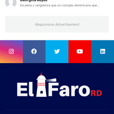
Da pena y vergüenza que un corrupto dominicano que...
Responsive Advertisement