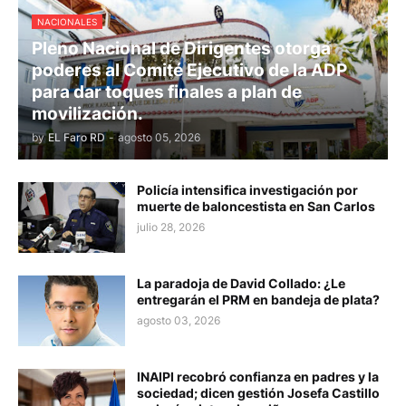
NACIONALES
Pleno Nacional de Dirigentes otorga
poderes al Comité Ejecutivo de la ADP
para dar toques finales a plan de
movilización.
by
EL Faro RD
-
agosto 05, 2026
Policía intensifica investigación por
muerte de baloncestista en San Carlos
julio 28, 2026
La paradoja de David Collado: ¿Le
entregarán el PRM en bandeja de plata?
agosto 03, 2026
INAIPI recobró confianza en padres y la
sociedad; dicen gestión Josefa Castillo