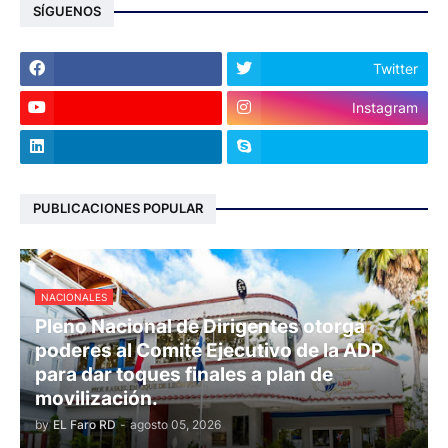
SÍGUENOS
Twitter
Instagram
PUBLICACIONES POPULAR
NACIONALES
Pleno Nacional de Dirigentes otorga
poderes al Comité Ejecutivo de la ADP
para dar toques finales a plan de
movilización.
by
EL Faro RD
-
agosto 05, 2026