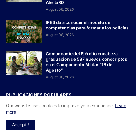
AlertaRD
August 08, 2026
IPES da a conocer el modelo de
competencias para formar a los policías
August 08, 2026
Comandante del Ejército encabeza
graduación de 587 nuevos conscriptos
en el Campamento Militar “16 de
Agosto”
August 08, 2026
PUBLICACIONES POPULARES
Our website uses cookies to improve your experience.
Learn
Pleno Nacional de Dirigentes otorga
poderes al Comité Ejecutivo de la ADP
more
para dar toques finales a plan de
movilización.
Accept !
agosto 05, 2026