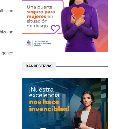
í ilesa
hizo un
 gente;
BANRESERVAS