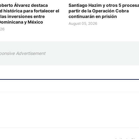
oberto Álvarez destaca
Santiago Hazim y otros 5 proces
 histórica para fortalecer el
partir de la Operación Cobra
las inversiones entre
continuarán en prisión
Dominicana y México
August 05, 2026
026
ponsive Advertisement