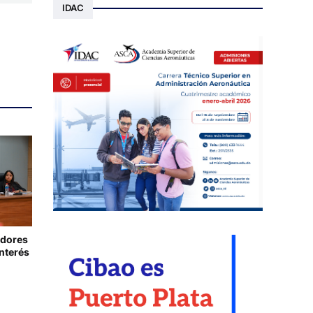
IDAC
adores
nterés