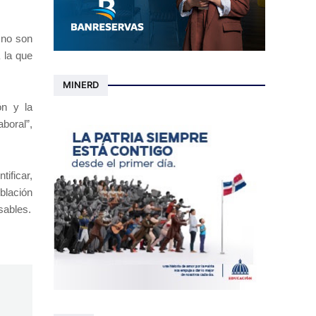
 no son
 la que
MINERD
ón y la
boral”,
ificar,
oblación
sables.