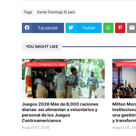
Tags
Santo Domingo El pais
Facebook
Twitter
YOU MIGHT LIKE
SANTO DOMINGO EL PAIS
SANTO DOMI
Juegos 2026 Más de 8,000 raciones
Milton Mor
diarias: así alimentan a voluntarios y
Institucio
personal de los Juegos
una gestión
Centroamericanos
y transform
August 07, 2026
August 05, 2