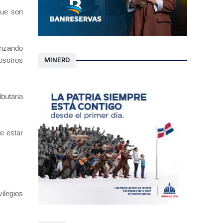
que son
anzando
osotros
MINERD
butaria
e estar
ilegios