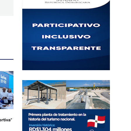
rtiva”