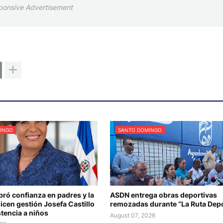
ponsive Advertisement
INGO
SANTO DOMINGO
bró confianza en padres y la
ASDN entrega obras deportivas
icen gestión Josefa Castillo
remozadas durante “La Ruta Depo
tencia a niños
August 07, 2026