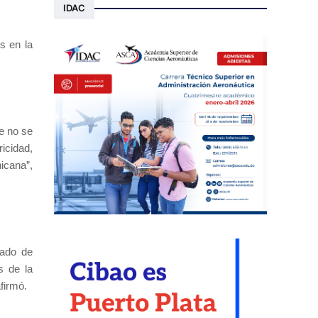
IDAC
s en la
e no se
icidad,
icana”,
tado de
s de la
firmó.