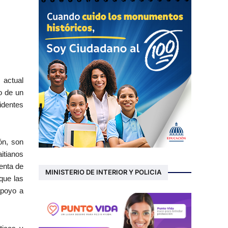
 actual
o de un
identes
ón, son
itianos
enta de
MINISTERIO DE INTERIOR Y POLICIA
que las
apoyo a