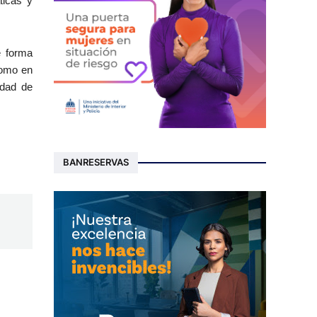
ticas y
e forma
como en
idad de
BANRESERVAS