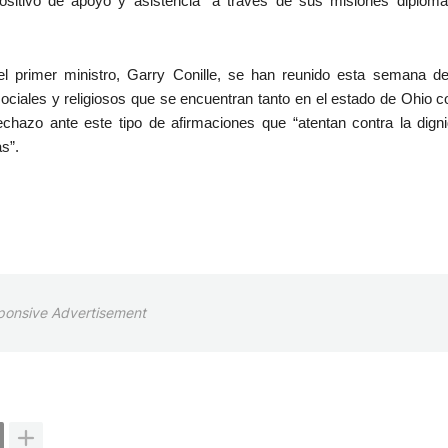
sitivo de apoyo y asistencia” a través de sus misiones diplomá
 el primer ministro, Garry Conille, se han reunido esta semana d
sociales y religiosos que se encuentran tanto en el estado de Ohio 
rechazo ante este tipo de afirmaciones que “atentan contra la dign
s”.
ponsive Advertisement