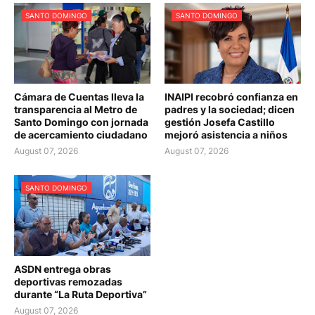
SANTO DOMINGO
SANTO DOMINGO
Cámara de Cuentas lleva la
INAIPI recobró confianza en
transparencia al Metro de
padres y la sociedad; dicen
Santo Domingo con jornada
gestión Josefa Castillo
de acercamiento ciudadano
mejoró asistencia a niños
August 07, 2026
August 07, 2026
SANTO DOMINGO
ASDN entrega obras
deportivas remozadas
durante “La Ruta Deportiva”
August 07, 2026