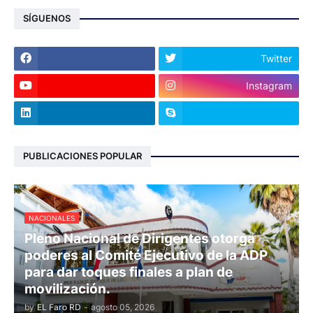
SÍGUENOS
Twitter
Instagram
PUBLICACIONES POPULAR
NACIONALES
Pleno Nacional de Dirigentes otorga
poderes al Comité Ejecutivo de la ADP
para dar toques finales a plan de
movilización.
by
EL Faro RD
-
agosto 05, 2026