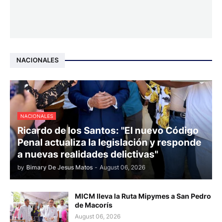
NACIONALES
NACIONALES
Ricardo de los Santos: "El nuevo Código
Penal actualiza la legislación y responde
a nuevas realidades delictivas"
by
Bimary De Jesus Matos
-
August 06, 2026
MICM lleva la Ruta Mipymes a San Pedro
de Macorís
August 06, 2026