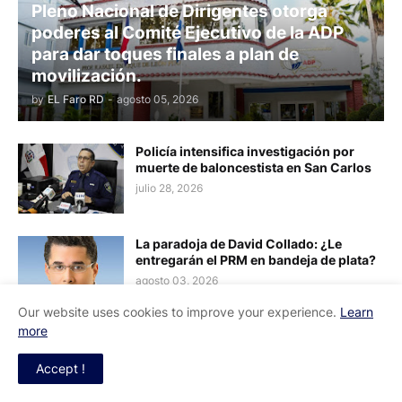
Pleno Nacional de Dirigentes otorga
poderes al Comité Ejecutivo de la ADP
para dar toques finales a plan de
movilización.
by
EL Faro RD
-
agosto 05, 2026
Policía intensifica investigación por
muerte de baloncestista en San Carlos
julio 28, 2026
La paradoja de David Collado: ¿Le
entregarán el PRM en bandeja de plata?
agosto 03, 2026
Our website uses cookies to improve your experience.
Learn
more
Manny de León convoca a respaldar
candidaturas de Gonzalo Castillo y
Johnny Encarnación ante abandono en
Accept !
Valiente