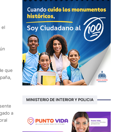
 el
gún
de que
mpaña,
MINISTERIO DE INTERIOR Y POLICIA
esente
igado a
oral