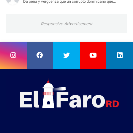
Da pena y vergüenza que un corrupto dominicano que...
Responsive Advertisement