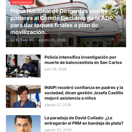
NACIONALES
Pleno Nacional de Dirigentes otorga
poderes al Comité Ejecutivo de la ADP
para dar toques finales a plan de
movilización.
by
EL Faro RD
-
agosto 05, 2026
Policía intensifica investigación por
muerte de baloncestista en San Carlos
julio 28, 2026
INAIPI recobró confianza en padres y la
sociedad; dicen gestión Josefa Castillo
mejoró asistencia a niños
agosto 07, 2026
La paradoja de David Collado: ¿Le
entregarán el PRM en bandeja de plata?
agosto 03, 2026