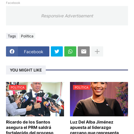
Facebook
Responsive Advertisement
Tags
Política
Facebook
YOU MIGHT LIKE
POLÍTICA
POLÍTICA
Ricardo de los Santos
Luz Del Alba Jiménez
asegura el PRM saldrá
apuesta al liderazgo
fortalecido del proceso
cercano que representa