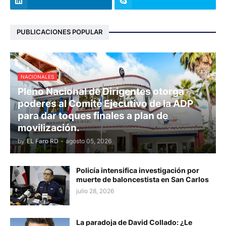
PUBLICACIONES POPULAR
NACIONALES
Pleno Nacional de Dirigentes otorga
poderes al Comité Ejecutivo de la ADP
para dar toques finales a plan de
movilización.
by
EL Faro RD
-
agosto 05, 2026
Policía intensifica investigación por
muerte de baloncestista en San Carlos
julio 28, 2026
La paradoja de David Collado: ¿Le