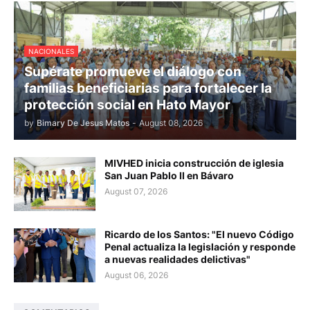
NACIONALES
Supérate promueve el diálogo con
familias beneficiarias para fortalecer la
protección social en Hato Mayor
by
Bimary De Jesus Matos
-
August 08, 2026
MIVHED inicia construcción de iglesia
San Juan Pablo II en Bávaro
August 07, 2026
Ricardo de los Santos: "El nuevo Código
Penal actualiza la legislación y responde
a nuevas realidades delictivas"
August 06, 2026