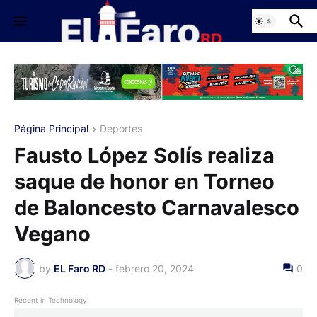
Página Principal
Deportes
Fausto López Solís realiza
saque de honor en Torneo
de Baloncesto Carnavalesco
Vegano
by
EL Faro RD
-
febrero 20, 2024
0
Recent in Technology