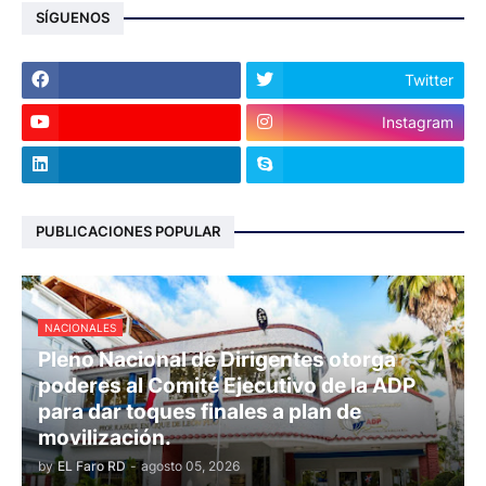
SÍGUENOS
Twitter
Instagram
PUBLICACIONES POPULAR
NACIONALES
Pleno Nacional de Dirigentes otorga
poderes al Comité Ejecutivo de la ADP
para dar toques finales a plan de
movilización.
by
EL Faro RD
-
agosto 05, 2026