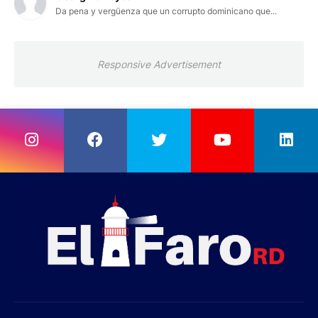
Da pena y vergüenza que un corrupto dominicano que...
Responsive Advertisement