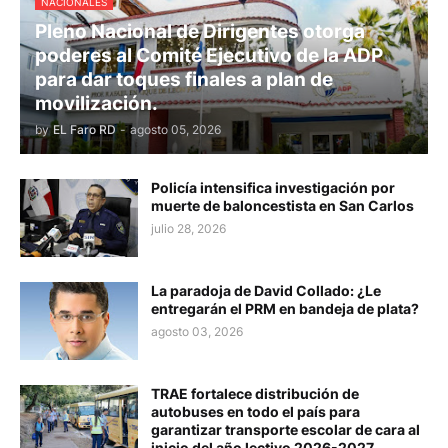
NACIONALES
Pleno Nacional de Dirigentes otorga
poderes al Comité Ejecutivo de la ADP
para dar toques finales a plan de
movilización.
by
EL Faro RD
-
agosto 05, 2026
Policía intensifica investigación por
muerte de baloncestista en San Carlos
julio 28, 2026
La paradoja de David Collado: ¿Le
entregarán el PRM en bandeja de plata?
agosto 03, 2026
TRAE fortalece distribución de
autobuses en todo el país para
garantizar transporte escolar de cara al
inicio del año lectivo 2026-2027