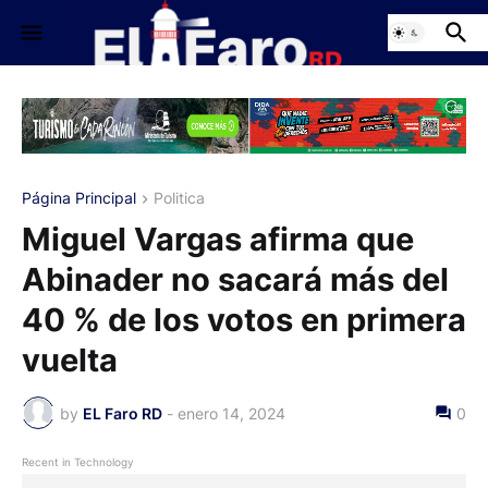
Página Principal
Politica
Miguel Vargas afirma que
Abinader no sacará más del
40 % de los votos en primera
vuelta
by
EL Faro RD
-
enero 14, 2024
0
Recent in Technology