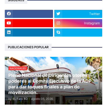
SÍGUENOS
Twitter
Instagram
PUBLICACIONES POPULAR
NACIONALES
Pleno Nacional de Dirigentes otorga
poderes al Comité Ejecutivo de la ADP
para dar toques finales a plan de
movilización.
by
EL Faro RD
-
agosto 05, 2026