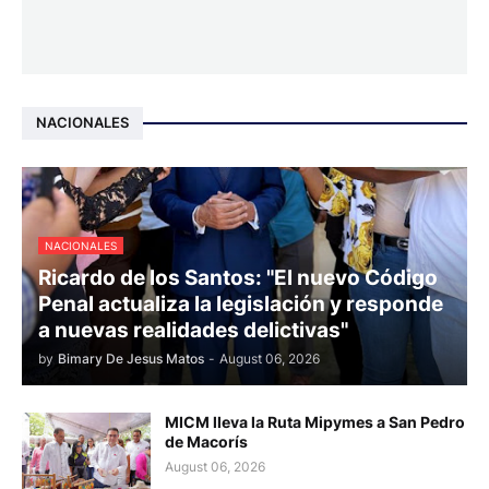
NACIONALES
NACIONALES
Ricardo de los Santos: "El nuevo Código
Penal actualiza la legislación y responde
a nuevas realidades delictivas"
by
Bimary De Jesus Matos
-
August 06, 2026
MICM lleva la Ruta Mipymes a San Pedro
de Macorís
August 06, 2026