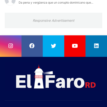
Da pena y vergüenza que un corrupto dominicano que...
Responsive Advertisement