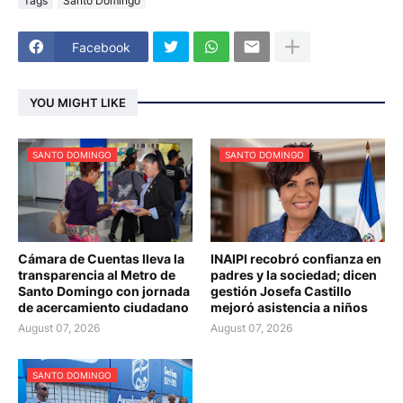
Tags
Santo Domingo
Facebook
YOU MIGHT LIKE
SANTO DOMINGO
SANTO DOMINGO
Cámara de Cuentas lleva la
INAIPI recobró confianza en
transparencia al Metro de
padres y la sociedad; dicen
Santo Domingo con jornada
gestión Josefa Castillo
de acercamiento ciudadano
mejoró asistencia a niños
August 07, 2026
August 07, 2026
SANTO DOMINGO