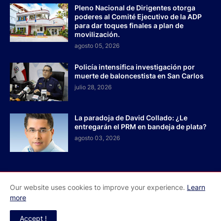
Pleno Nacional de Dirigentes otorga
poderes al Comité Ejecutivo de la ADP
para dar toques finales a plan de
movilización.
agosto 05, 2026
Policía intensifica investigación por
muerte de baloncestista en San Carlos
julio 28, 2026
La paradoja de David Collado: ¿Le
entregarán el PRM en bandeja de plata?
agosto 03, 2026
Our website uses cookies to improve your experience.
Learn
Inicio
Acerca de Nosotros
Contactos
more
Redes Sociales
Accept !
El Faro RD - Todos los derechos reservados 2026