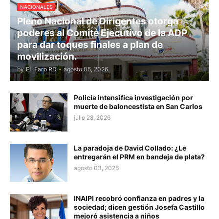
NACIONALES
Pleno Nacional de Dirigentes otorga
poderes al Comité Ejecutivo de la ADP
para dar toques finales a plan de
movilización.
by
EL Faro RD
-
agosto 05, 2026
Policía intensifica investigación por
muerte de baloncestista en San Carlos
julio 28, 2026
La paradoja de David Collado: ¿Le
entregarán el PRM en bandeja de plata?
agosto 03, 2026
INAIPI recobró confianza en padres y la
sociedad; dicen gestión Josefa Castillo
mejoró asistencia a niños