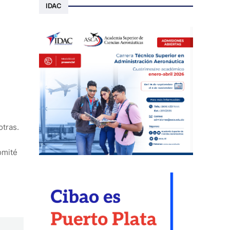
IDAC
 otras.
omité