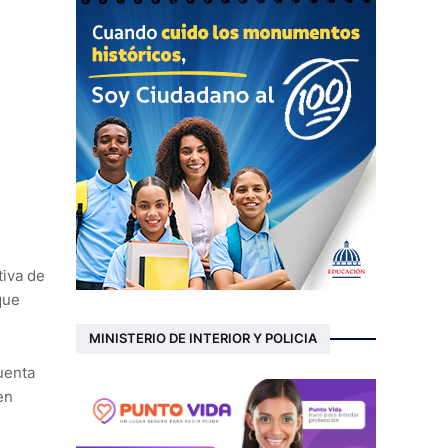
l
tiva de
que
MINISTERIO DE INTERIOR Y POLICIA
uenta
en