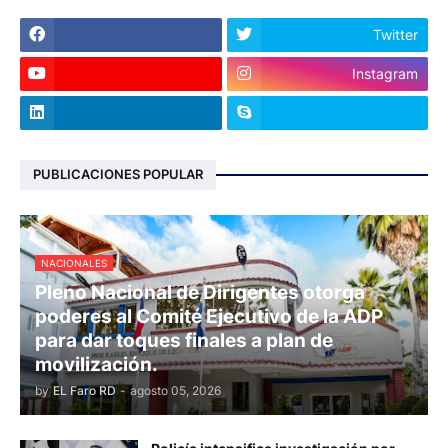
Twitter
Instagram
PUBLICACIONES POPULAR
NACIONALES
Pleno Nacional de Dirigentes otorga
poderes al Comité Ejecutivo de la ADP
para dar toques finales a plan de
movilización.
by
EL Faro RD
-
agosto 05, 2026