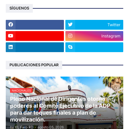
SÍGUENOS
Twitter
Instagram
PUBLICACIONES POPULAR
NACIONALES
Pleno Nacional de Dirigentes otorga
poderes al Comité Ejecutivo de la ADP
para dar toques finales a plan de
movilización.
by
EL Faro RD
-
agosto 05, 2026