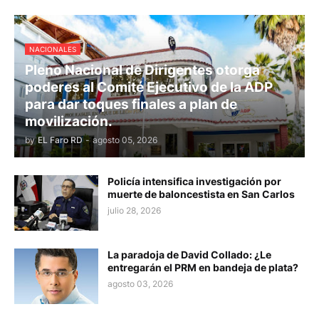
NACIONALES
Pleno Nacional de Dirigentes otorga
poderes al Comité Ejecutivo de la ADP
para dar toques finales a plan de
movilización.
by
EL Faro RD
-
agosto 05, 2026
Policía intensifica investigación por
muerte de baloncestista en San Carlos
julio 28, 2026
La paradoja de David Collado: ¿Le
entregarán el PRM en bandeja de plata?
agosto 03, 2026