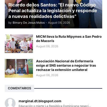
Ricardo de los Santos: "El nuevo Código
Penal actualiza la legislación y responde
a nuevas realidades delictivas"
by
Bimary De Jesus Matos
-
August 06, 2026
MICM lleva la Ruta Mipymes a San Pedro
de Macorís
August 06, 2026
Asociación Nacional de Enfermería
exige al SNS sentarse a negociar tras
rechazar la extensión unilateral
August 06, 2026
COMENTARIOS
marginal.dt.blogspot.com
Educación o mierte La República Dominicana neseci...