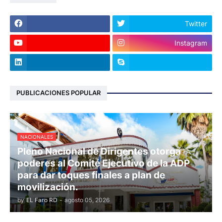
Twitter
Instagram
PUBLICACIONES POPULAR
NACIONALES
Pleno Nacional de Dirigentes otorga
poderes al Comité Ejecutivo de la ADP
para dar toques finales a plan de
movilización.
by
EL Faro RD
-
agosto 05, 2026