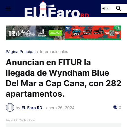
Página Principal
Internacionales
Anuncian en FITUR la
llegada de Wyndham Blue
Del Mar a Cap Cana, con 282
apartamentos.
by
EL Faro RD
-
enero 26, 2024
0
Recent in Technology