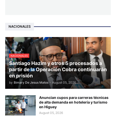
NACIONALES
NACIONALES
Santiago Hazim y otros 5 procesados a
partir de la Operación Cobra continuarán
en prisión
by
Bimary De Jesus Matos
-
August 05, 2026
Anuncian cupos para carreras técnicas
de alta demanda en hotelería y turismo
en Higuey
August 05, 2026