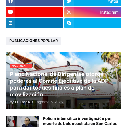
Twitter
Instagram
PUBLICACIONES POPULAR
NACIONALES
Pleno Nacional de Dirigentes otorga
poderes al Comité Ejecutivo de la ADP
para dar toques finales a plan de
movilización.
by
EL Faro RD
-
agosto 05, 2026
Policía intensifica investigación por
muerte de baloncestista en San Carlos