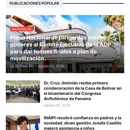
PUBLICACIONES POPULAR
NACIONALES
Pleno Nacional de Dirigentes otorga
poderes al Comité Ejecutivo de la ADP
para dar toques finales a plan de
movilización.
by
EL Faro RD
-
agosto 05, 2026
Dr. Cruz Jiminián recibe primera
condecoración de la Casa de Bolívar en
el bicentenario del Congreso
Anfictiónico de Panamá
agosto 08, 2026
INAIPI recobró confianza en padres y la
sociedad; dicen gestión Josefa Castillo
mejoró asistencia a niños