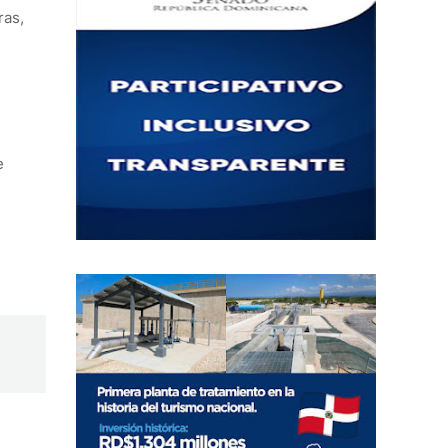
ras,
e