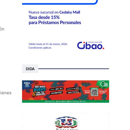
ión
DIDA
uienes