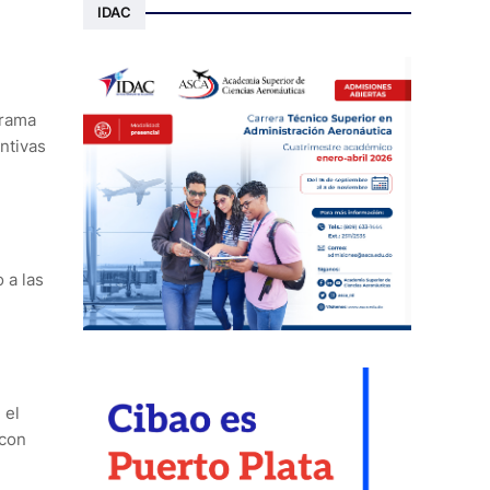
IDAC
grama
ntivas
 a las
 el
 con