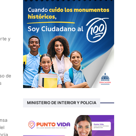
orte y
aso de
s
MINISTERIO DE INTERIOR Y POLICIA
ensa
del
ncia