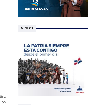
MINERD
dina
ción