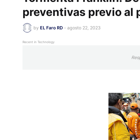
preventivas previo al
by
EL Faro RD
-
agosto 22, 2023
Recent in Technology
Res