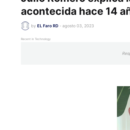
acontecida hace 14 a
by
EL Faro RD
-
agosto 03, 2023
Recent in Technology
Res