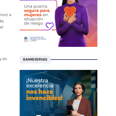
onocí a
da,
el
y es
BANRESERVAS