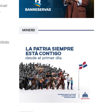
nivel
s
MINERD
cibido