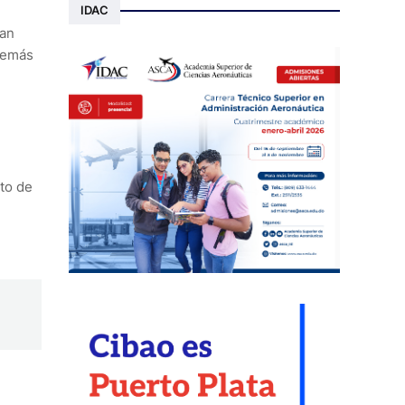
IDAC
ran
demás
nto de