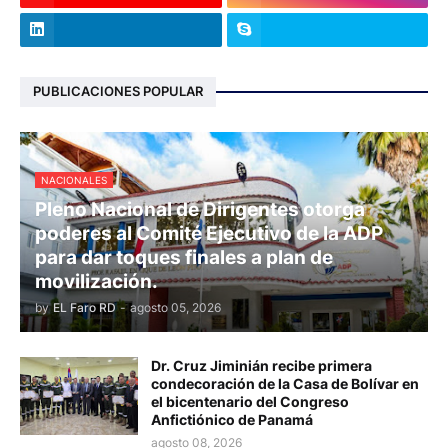
PUBLICACIONES POPULAR
NACIONALES
Pleno Nacional de Dirigentes otorga
poderes al Comité Ejecutivo de la ADP
para dar toques finales a plan de
movilización.
by
EL Faro RD
-
agosto 05, 2026
Dr. Cruz Jiminián recibe primera
condecoración de la Casa de Bolívar en
el bicentenario del Congreso
Anfictiónico de Panamá
agosto 08, 2026